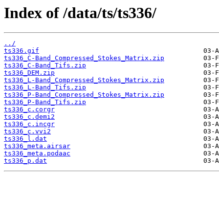
Index of /data/ts/ts336/
../
ts336.gif
ts336_C-Band_Compressed_Stokes_Matrix.zip
ts336_C-Band_Tifs.zip
ts336_DEM.zip
ts336_L-Band_Compressed_Stokes_Matrix.zip
ts336_L-Band_Tifs.zip
ts336_P-Band_Compressed_Stokes_Matrix.zip
ts336_P-Band_Tifs.zip
ts336_c.corgr
ts336_c.demi2
ts336_c.incgr
ts336_c.vvi2
ts336_l.dat
ts336_meta.airsar
ts336_meta.podaac
ts336_p.dat